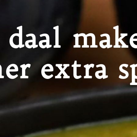
 daal make
er extra sp