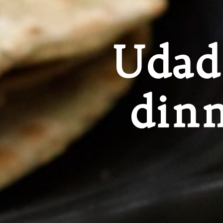
Udad
dinn