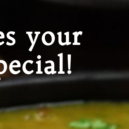
s your
ecial!